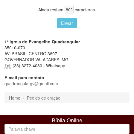
Ainda restam
caracteres.
Enviar
1ª Igreja do Evangelho Quadrangular
35010-070
AV. BRASIL, CENTRO 3897
GOVERNADOR VALADARES, MG
Tel:
(33) 3272-4080 - Whatsapp
E-mail para contato
quadrangulargv@gmail.com
Home
Pedido de oração
Bíblia Online
Palavra
chave