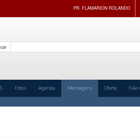
PR. FLAMARION ROLANDO
car
S
Fotos
Agenda
Mensagens
Oferta
Fale