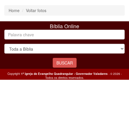
Home
Voltar fotos
Bíblia Online
Palavra
chave
Toda
a
Bíblia
Copyright
1ª Igreja do Evangelho Quadrangular - Governador Valadares
- © 2026 -
Todos os direitos reservados.